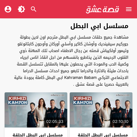
مسلسل ابي البطل
مشاهدة جميع حلقات مسلسل ابي البطل مترجم اون لاين بطولة
جوركيم سيفينديك وأوشان كاكير وأسلي أوركان وأوجون كابتانوغلو
وتيمور أولكيباش قصته عن رجال الاطفاء اصحاب تلك المهنة ذوي
القلوب الرحيمه الذين يخاطرو بانفسهم من اجل انقاذ اناس ابرياء
وكمية الحب والمودة التي يحصلون عليها بالمقابل تتسلسل القصة
باحداث مليئة بالاثارة والدراما تابعو جميع احداث مسلسل الدراما
الاجتماعي التركي Kahraman Babam ابي البطل كاملة بجودة عالية
بالعربية حصريا على قصة عشق .
02:05:33
02:10:10
مسلسل ابي البطل الحلقة
مسلسل ابي البطل الحلقة