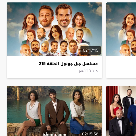
02:17:15
مسلسل جبل جونول الحلقة 215
منذ 3 أشهر
02:15:58