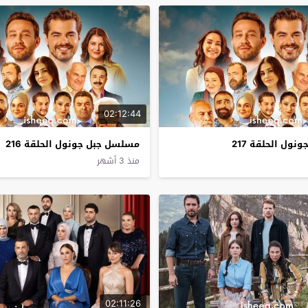
02:12:44
ول الحلقة 217
مسلسل جبل جونول الحلقة 216
منذ 3 أشهر
02:11:26