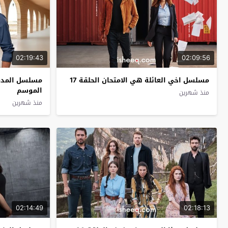
02:19:43
02:09:56
مسلسل اخي العائلة هي الامتحان الحلقة 17
الموسم
منذ شهرين
منذ شهرين
02:14:49
02:18:13