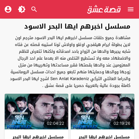
مسلسل اخبرهم ايها البحر الاسود
مشاهدة جميع حلقات مسلسل اخبرهم ايها البحر الاسود مترجم اون
لاين بطولة ايرام هيلفجي اوغلو واولاش تونا استيبه قصته عن فتاه
شابه يجبرها والدها من الزواج باحد اصدقائه ولكنها تتعرض للظلم
والاضطهاد معه ولا تستطيع التخلص منه الا بعدما علم احد الرجال
المعزومين عند والدها بقصتها فقرر مساعدتها وتهريبها من منزل
زوجها ووالدها وحمايتها منهم تابعو جميع احداث مسلسل الرومانسية
والدراما العائلي التركي Sen Anlat Karadeniz اشرح ايها البحر الاسود
كاملة بجودة عالية بالعربية حصريا على قصة عشق .
02:04:22
02:19:26
مسلسل اخبرهم ايها البحر
مسلسل اخبرهم ايها البحر