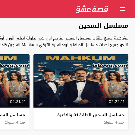
مسلسل السجين
مشاهدة جميع حلقات مسلسل السجين مترجم اون لاين بطولة آصلي أنور و أونور 
تابعو جميع احداث مسلسل الدراما والرومانسية التركي Mahkum السجين كاملة بجودة عالية بالعربية حصريا على قصة عشق .
02:31:21
02:22:11
مسلسل السجين الحلقة 31 والاخيرة
مسلسل السجين
منذ 4 سنوات
منذ 4 سنوات