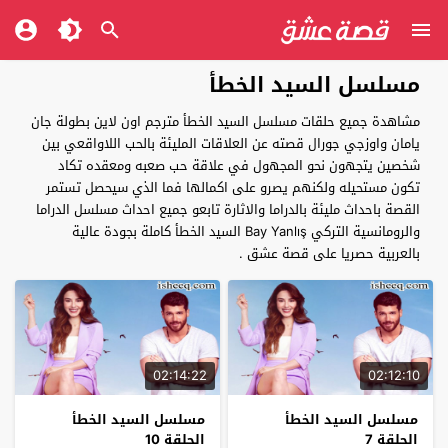
مسلسل السيد الخطأ
مشاهدة جميع حلقات مسلسل السيد الخطأ مترجم اون لاين بطولة جان
يامان واوزجي جورال قصته عن العلاقات المليئة بالحب اللاواقعي بين
شخصين يتجهون نحو المجهول في علاقة حب صعبه ومعقده تكاد
تكون مستحيله ولكنهم يصرو على اكمالها فما الذي سيحصل تستمر
القصة باحداث مليئة بالدراما والاثارة تابعو جميع احداث مسلسل الدراما
والرومانسية التركي Bay Yanlış السيد الخطأ كاملة بجودة عالية
بالعربية حصريا على قصة عشق .
02:14:22
02:12:10
مسلسل السيد الخطأ
مسلسل السيد الخطأ
الحلقة 7
الحلقة 10