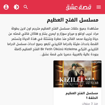
مسلسل الفتح العظيم
مشاهدة جميع حلقات مسلسل الفتح العظيم مترجم اون لاين بطولة
مراد غريب اوغلو و ميراج سوزار و ايمري بشار و هاكان فانلي قصته عن
حياة وتربية محمد الفاتح منذ صغرة ونشئتة في هذة الحياة وتستمر
القصة باحداث مليئة بالدراما التاريخي تابعو جميع احداث مسلسل الدراما
التاريخي التركي Bir Fetih Ülküsü Kizilelma الفتح العظيم كاملة
بجودة عالية بالعربية حصريا على قصة عشق .
02:10:48
مسلسل الفتح العظيم
الحلقة 1
منذ 3 سنوات