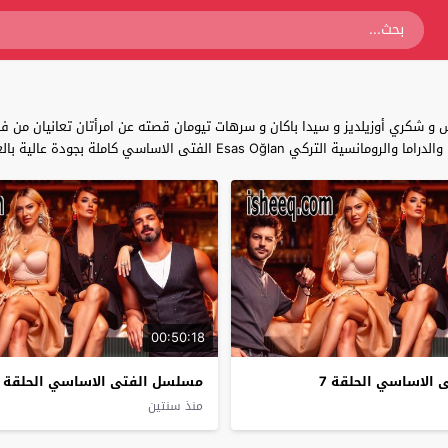
شكري أوزيلديز‏ و سيدا باكان‏‏ و ‏سرهات تيومان‏ قصته عن امرأتان تعانيان م
 كاملة بجودة عالية بالعربية حصريا على قصة عشق
00:50:18
الاساسي الحلقة 7
مسلسل الفتى الاساسي الحلقة 6
منذ سنتين