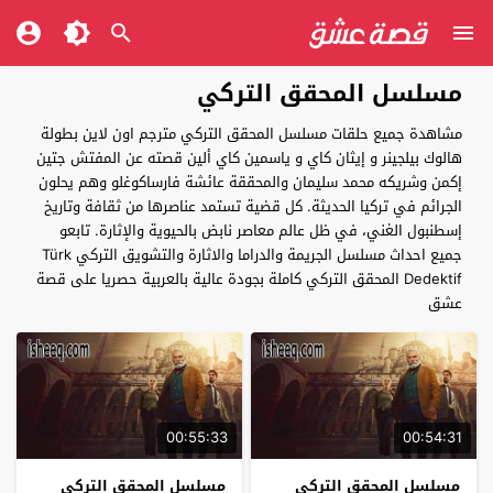
مسلسل المحقق التركي
مشاهدة جميع حلقات مسلسل المحقق التركي مترجم اون لاين بطولة
هالوك بيلجينر و إيثان كاي و ياسمين كاي ألين قصته عن المفتش جتين
إكمن وشريكه محمد سليمان والمحققة عائشة فارساكوغلو وهم يحلون
الجرائم في تركيا الحديثة. كل قضية تستمد عناصرها من ثقافة وتاريخ
إسطنبول الغني، في ظل عالم معاصر نابض بالحيوية والإثارة. تابعو
جميع احداث مسلسل الجريمة والدراما والاثارة والتشويق التركي Türk
Dedektif المحقق التركي كاملة بجودة عالية بالعربية حصريا على قصة
عشق
00:55:33
00:54:31
مسلسل المحقق التركي
مسلسل المحقق التركي