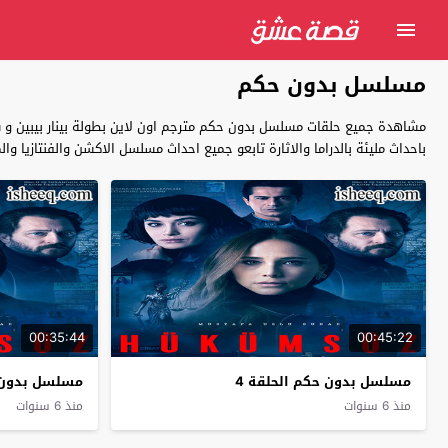
مسلسل بدون حكم
مشاهدة جميع حلقات مسلسل بدون حكم مترجم اون لاين بطولة بينار بيبين و س
باحداث مليئة بالدراما والاثارة تابعو جميع احداث مسلسل الاكشن والفنتازيا والمغامرات التركي Hükümsüz بدون حكم كاملة بجودة عالية با
00:35:44
00:45:22
مسلسل بدون حكم الحلقة 4
مسلسل بدون ح
منذ 6 سنوات
منذ 6 سنوات