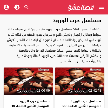
مسلسل حرب الورود
مشاهدة جميع حلقات مسلسل حرب الورود مترجم اون لاين بطولة داملا
سونمز وجانان ارغودار وباريش كليج و سرجان بيدور قصته عن فتاه شابه
تربت في قصر كبير ولطالما حلمت ان تصبح مثل ابنه مالك القصر لتعيش
حياتها بالكثير من الخيال والطموحات بحيث تستمر القصة باحداث مليئة
بالاثارة والدراما تابعو جميع احداث مسلسل الدراما والرومانسية
والاكشن التركي Güllerin Savaşı حرب الورود كاملة بجودة عالية
بالعربية حصريا على قصة عشق .
02:06:09
02:42:13
مسلسل حرب الورود
مسلسل حرب الورود
الموسم الثاني الحلقة 20
الموسم الثاني الحلقة 19