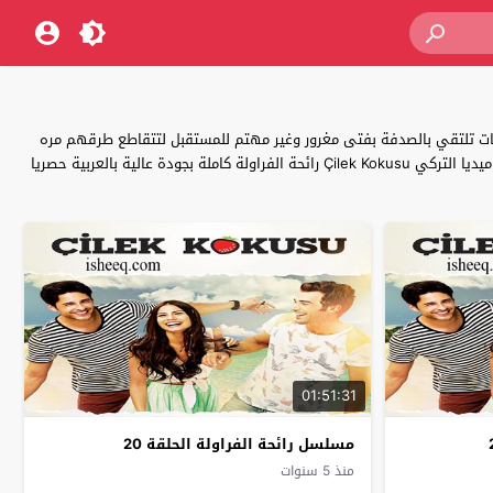
يات تلتقي بالصدفة بفتى مغرور وغير مهتم للمستقبل لتتقاطع طرقهم مره
اخرى والتي قد تسبب المعجزه واشاره لبدايه قصة حب تستمر القصة باحداث مليئة بالرومانسية والكوميديا تابعو جميع احداث مسلسل الدراما والرومانسية والكوميديا التركي Çilek Kokusu رائحة الفراولة كاملة بجودة عالية بالعربية حصريا
01:51:31
مسلسل رائحة الفراولة الحلقة 20
منذ 5 سنوات