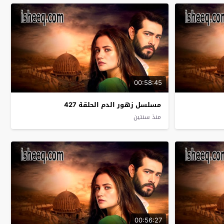
00:58:45
مسلسل زهور الدم الحلقة 427
منذ سنتين
00:56:27