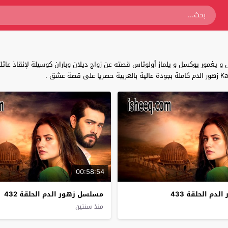
غمور يوكسل و يلماز أولوتاس قصته عن زواج ديلان وباران كوسيلة لإنقاذ عائلتيه
00:58:54
دم الحلقة 433
مسلسل زهور الدم الحلقة 432
منذ سنتين