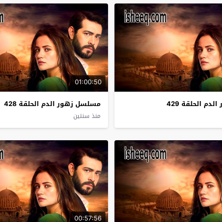
01:00:50
دم الحلقة 429
مسلسل زهور الدم الحلقة 428
منذ سنتين
00:57:56