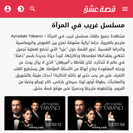
مسلسل غريب في المرآة
مشاهدة جميع حلقات مسلسل غريب في المرآة – Aynadaki Yabancı
مترجم بالعربية، دراما تركية مشوقة تمزج بين الغموض والرومانسية
والدراما النفسية. تدور القصة حول “عزرا” التي تخضع لعملية تجميل
تنتهي بفقدانها لملامحها وذاكرتها، لتبدأ حياة جديدة باسم “دفنة”
في عالم لا تتذكره. لكن لقاءها بـ”أميرهان” الذي لا يزال يبحث عن
زوجته المفقودة يفتح أبوابًا من الأسئلة المؤلمة: هل يستطيع القلب
التعرف على من يحب حتى لو خانته الذاكرة؟ أحداث مليئة بالتشويق
والمفاجآت، بطولة أونور تونا، سيماي بارلاس، كانر توبكو ونخبة من
النجوم، وتتابعونه مترجمًا وحصريًا على موقع قصة عشق.
02:10:12
02:17:56