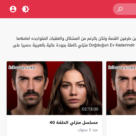
 طرفين القصة ولكن بالرغم من المشاكل والعقبات المتواجده امامهما
يحاولو الاستمرار والحفاظ على العلاقة لتكون النهاية اسطورية للطرفين تابعو جميع احداث مسلسل الدراما والرومانسية التركي قدرك هو المنزل الذي ولدت فيه Doğduğun Ev Kaderindir منزلي كاملة بجودة عالية بالعربية حصريا على
02:13:00
مسلسل منزلي الحلقة 40
منذ 5 سنوات