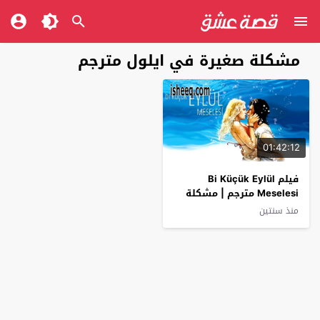
مشكلة صغيرة في ايلول مترجم
01:42:12
فيلم Bi Küçük Eylül
Meselesi مترجم | مشكلة
صغيرة في ايلول
منذ سنتين