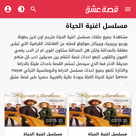
مسلسل اغنية الحياة
مشاهدة جميع حلقات مسلسل اغنية الحياة مترجم اون لاين بطولة
بورجو بيريجيك وبيركان صوكولو قصته عن العلاقات الغرامية اللي تبقى
معلقة بالصداقة ولكن هل الصداقة ستكون اقوى ام ان الحب يعمي
العيون والقلوب تابعو احداث قصة انتقام بين صديقين احب كل منهم
صديقة الاخر فما الذي سيحصل تستمر القصة باحداث مليئة بالدراما
والاثارة تابعو جميع احداث مسلسل الدراما والرومانسية التركي Hayat
Şarkısı اغنية الحياة كاملة بجودة عالية بالعربية حصريا على قصة عشق
.
02:15:33
02:11:25
مسلسل اغنية الحياة
مسلسل اغنية الحياة