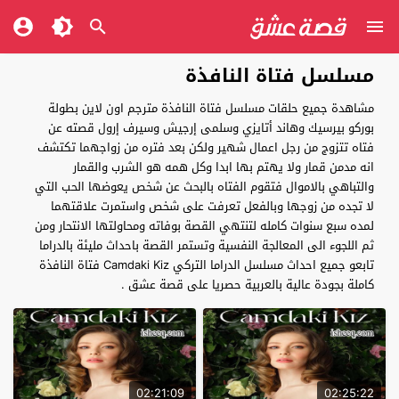
مسلسل فتاة النافذة
مشاهدة جميع حلقات مسلسل فتاة النافذة مترجم اون لاين بطولة
بوركو بيرسيك وهاند أتايزي وسلمى إرجيش وسيرف إرول قصته عن
فتاه تتزوج من رجل اعمال شهير ولكن بعد فتره من زواجهما تكتشف
انه مدمن قمار ولا يهتم بها ابدا وكل همه هو الشرب والقمار
والتباهي بالاموال فتقوم الفتاه بالبحث عن شخص يعوضها الحب التي
لا تجده من زوجها وبالفعل تعرفت على شخص واستمرت علاقتهما
لمده سبع سنوات كامله لتنتهي القصة بوفاته ومحاولتها الانتحار ومن
ثم اللجوء الى المعالجة النفسية وتستمر القصة باحداث مليئة بالدراما
تابعو جميع احداث مسلسل الدراما التركي Camdaki Kiz فتاة النافذة
كاملة بجودة عالية بالعربية حصريا على قصة عشق .
02:21:09
02:25:22