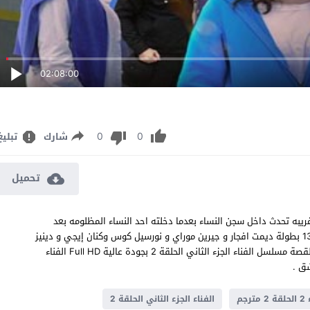
02:08:00
0
0
شارك
تبليغ
تحميل
رجم قصة عشق عن احداث غريبه تحدث داخل سجن النساء بعدما دخلته احد النساء المظلومه بعد
محاولتها الدفاع على بنتها الدراما والاثارة التركية الفناء Avlu الحلقة 13 بطولة ديمت افجار و جيرين موراي و نورسيل كوس وكنان إيجي و دينيز
باروت مسلسل الفناء الجزء 2 الحلقة 2 كاملة تتوالى الاحداث وتستمر القصة مسلسل الفناء الجزء الثاني الحلقة 2 بجودة عالية Full HD الفناء
رجم
الفناء الجزء الثاني الحلقة 2