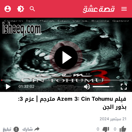
01:32:02
فيلم Azem 3: Cin Tohumu مترجم | عزم 3:
بذور الجن
21 سبتمبر 2024
0
0
شارك
تبليغ