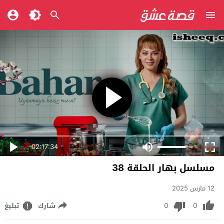
02:17:34
مسلسل بهار الحلقة 38
12 مارس 2025
0
0
شارك
تبليغ