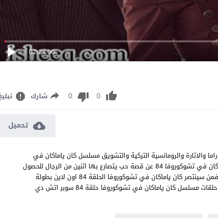
02:21:00
0
0
شارك
تبليغ
تحميل
 الحلقة 84 مترجم قصة عشق الدراما والاثارة والرومانسية التركية والتشويق مسلسل كان ياماكان في
تشوكوروفا 84 كاملة وتحكي قصة Bir Zamanlar Çukurova كان ياماكان في تشوكوروفا 84 عن قصة حب يتصارع بها اثنين من الرجال للحصول
على قلب فتاه احدهم يملك القوة والنفوذ والاخر لا يملك سوى قلبه فمن سينتصر كان ياماكان في تشوكوروفا الحلقة 84 اون لاين بطولة
فاهيدا بيرشين وهلال التنبيلك وأوغور غيونش مشاهدة وتحميل جميع حلقات مسلسل كان ياماكان في تشوكوروفا حلقة 84 سوبر اتش دي