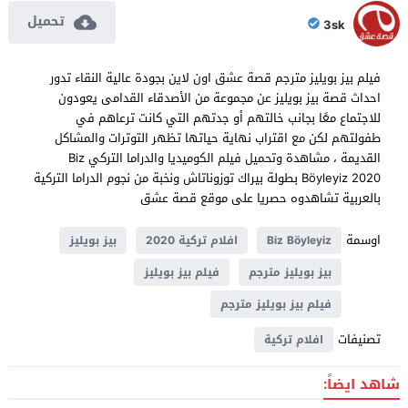
تحميل
3sk
فيلم بيز بويليز مترجم قصة عشق اون لاين بجودة عالية النقاء تدور
احداث قصة بيز بويليز عن مجموعة من الأصدقاء القدامى يعودون
للاجتماع معًا بجانب خالتهم أو جدتهم التي كانت ترعاهم في
طفولتهم لكن مع اقتراب نهاية حياتها تظهر التوترات والمشاكل
القديمة ، مشاهدة وتحميل فيلم الكوميديا والدراما التركي Biz
Böyleyiz 2020 بطولة بيراك توزوناتاش ونخبة من نجوم الدراما التركية
بالعربية تشاهدوه حصريا على موقع قصة عشق
اوسمة
Biz Böyleyiz
افلام تركية 2020
بيز بويليز
بيز بويليز مترجم
فيلم بيز بويليز
فيلم بيز بويليز مترجم
تصنيفات
افلام تركية
شاهد ايضاً: