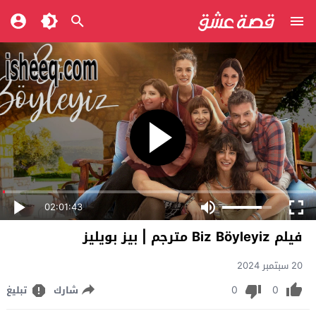
02:01:43
فيلم Biz Böyleyiz مترجم | بيز بويليز
20 سبتمبر 2024
0
0
شارك
تبليغ