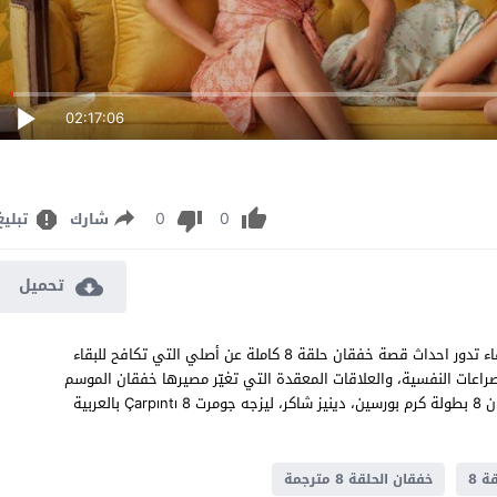
02:17:06
0
0
شارك
تبليغ
تحميل
مسلسل خفقان الحلقة 8 مترجم قصة عشق اون لاين بجودة عالية النقاء تدور احداث قصة خفقان حلقة 8 كاملة عن أصلي التي تكافح للبقاء
لصراعات النفسية، والعلاقات المعقدة التي تغيّر مصيرها خفقان الموسم
الاول الحلقة 8 مشاهدة وتحميل مسلسل الدراما العائلي التركي خفقان 8 بطولة كرم بورسين، دينيز شاكر، ليزجه جومرت Çarpıntı 8 بالعربية
ة 8
خفقان الحلقة 8 مترجمة