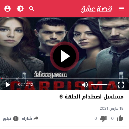
02:12:12
مسلسل اصطدام الحلقة 6
18 مارس 2021
0
0
شارك
تبليغ