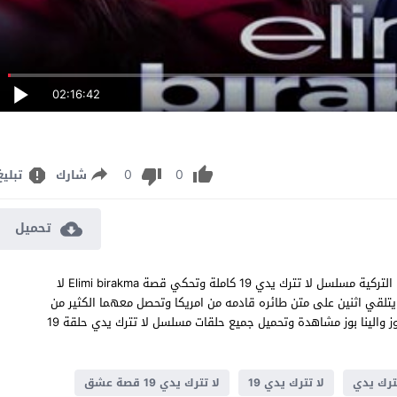
02:16:42
0
0
شارك
تبليغ
تحميل
مسلسل لا تترك يدي الحلقة 19 مترجم قصة عشق الرومانسية والدراما التركية مسلسل لا تترك يدي 19 كاملة وتحكي قصة Elimi birakma لا
حيث يتلقي اثنين على متن طائره قادمه من امريكا وتحصل معهما الكثير من
الاحداث المثيره تابعو لا تترك يدي الحلقة 19 اون لاين بطولة الب نافروز والينا بوز مشاهدة وتحميل جميع حلقات مسلسل لا تترك يدي حلقة 19
تترك يدي
لا تترك يدي 19
لا تترك يدي 19 قصة عشق