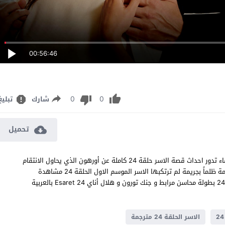
00:56:46
0
0
شارك
تبليغ
تحميل
مسلسل الاسر الحلقة 24 مترجم قصة عشق اون لاين بجودة عالية النقاء تدور احداث قصة الاسر حلقة 24 كاملة عن أورهون الذي يحاول الانتقام
لمقتل شقيقته وحراء التي تعيش مقيدة بالعبودية وتجد نفسها متهمة ظلماً بجريمة لم ترتكبها الاسر الموسم الاول الحلقة 24 مشاهدة
وتحميل جميع حلقات مسلسل الدراما والاثارة والتشويق التركي الاسر 24 بطولة محاسن مرابط و جنك تورون و هلال أناي Esaret 24 بالعربية
الاسر الحلقة 24 مترجمة