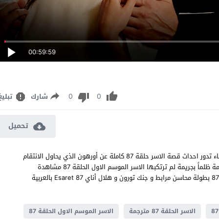
00:59:59
0
0
شارك
تبليغ
تحميل
مسلسل الاسر الحلقة 87 مترجم قصة عشق اون لاين بجودة عالية النقاء تدور احداث قصة الاسر حلقة 87 كاملة عن أورهون الذي يحاول الانتقام
لمقتل شقيقته وحراء التي تعيش مقيدة بالعبودية وتجد نفسها متهمة ظلماً بجريمة لم ترتكبها الاسر الموسم الاول الحلقة 87 مشاهدة
وتحميل جميع حلقات مسلسل الدراما والاثارة والتشويق التركي الاسر 87 بطولة محاسن مرابط و جنك تورون و هلال أناي Esaret 87 بالعربية
الاسر الحلقة 87 مترجمة
الاسر الموسم الاول الحلقة 87