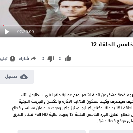
02:20:00
مس الحلقة 12
0
0
شارك
تبليغ
تحميل
قطاع الطرق لن يحكموا العالم الموسم الخامس الحلقة 12 مترجم قصة عشق عن قصة اشهر زعيم عصابة مافيا في اسطنبول اثناء
ف سيتصرف وكيف ستكون النهايه الاثارة والاكشن والجريمة التركية
قطاع الطرق لن يحكموا العالم Eskiya Dünyaya Hükümdar Olmaz الحلقة 151 بطولة أوكتاي كينارجا ودنيز جكير وموجده اوزمان مسلسل قطاع
الطرق الجزء 5 الحلقة 12 كاملة تتوالى الاحداث وتستمر القصة مسلسل قطاع الطرق الجزء الخامس الحلقة 12 بجودة عالية Full HD قطاع الطرق