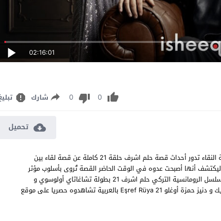
02:16:01
0
0
شارك
تبليغ
تحميل
مسلسل حلم اشرف الحلقة 21 مترجم قصة عشق اون لاين بجودة عالية النقاء تدور أحداث قصة حلم اشرف حلقة 21 كاملة عن قصة لقاء بين
يكتشف أنها أصبحت عدوه في الوقت الحاضر القصة تُروى بأسلوب مؤثر
حلم اشرف الموسم الثاني الحلقة 21 مشاهدة وتحميل جميع حلقات مسلسل الرومانسية التركي حلم اشرف 21 بطولة تشاغاتاي أولوسوي و
نجيب ميملي و بشرى ديفيلي و أحمد رفعت سونغار و جوركيم سيفينديك و دنيز حمزة أوغلو Eşref Rüya 21 بالعربية تشاهدوه حصريا على موقع