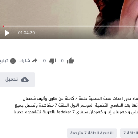
01:04:30
0
0
شارك
تبليغ
تحميل
مسلسل التضحية الحلقة 7 مترجم قصة عشق اون لاين بجودة عالية النقاء تدور احداث قصة التضحية حلقة 7 كاملة عن طارق وأليف شخصان
يجمعهما الألم الأول يسعى للانتقام والثانية تحاول الحفاظ على أشقائها بعد المآسي التضحية الموسم الاول الحلقة 7 مشاهدة وتحميل جميع
حلقات مسلسل الدراما والرومانسية التركي التضحية 7 بطولة بيركاي فيلي و مهريبان إير و كهرمان سيفري fedakar 7 بالعربية تشاهدوه حصريا
لحلقة 7
التضحية الحلقة 7 مترجمة