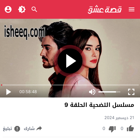
00:58:48
مسلسل التضحية الحلقة 9
21 ديسمبر 2024
0
0
شارك
تبليغ