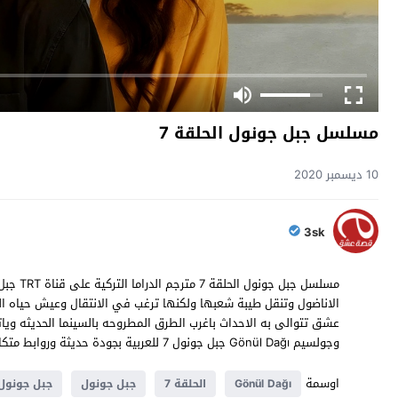
مسلسل جبل جونول الحلقة 7
10 ديسمبر 2020
3sk
وجولسيم Gönül Dağı جبل جونول 7 للعربية بجودة حديثة وروابط متكاملة يوفرها لكم حصريا موقع قصة عشق .
اوسمة
Gönül Dağı
الحلقة 7
جبل جونول
جبل جونول 