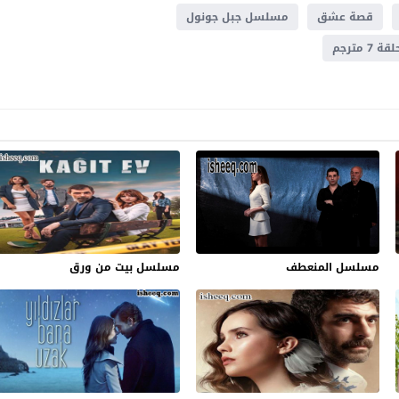
قصة عشق
مسلسل جبل جونول
مترجم
مسلسل المنعطف
مسلسل بيت من ورق