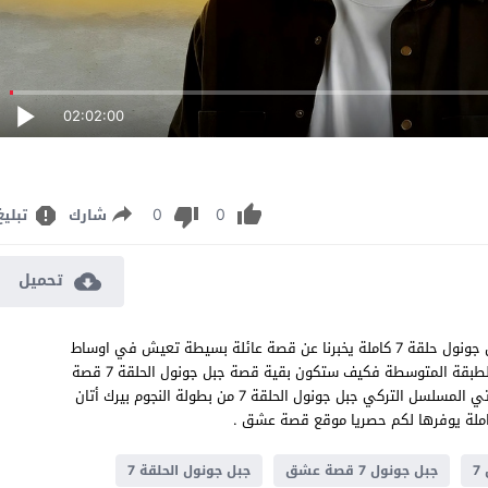
02:02:00
0
0
شارك
تبليغ
تحميل
مسلسل جبل جونول الحلقة 7 مترجم الدراما التركية على قناة TRT جبل جونول حلقة 7 كاملة يخبرنا عن قصة عائلة بسيطة تعيش في اوساط
الاناضول وتنقل طيبة شعبها ولكنها ترغب في الانتقال وعيش حياه الطبقة المتوسطة فكيف ستكون بقية قصة جبل جونول الحلقة 7 قصة
عشق تتوالى به الاحداث باغرب الطرق المطروحه بالسينما الحديثه وياتي المسلسل التركي جبل جونول الحلقة 7 من بطولة النجوم بيرك أتان
7
جبل جونول 7 قصة عشق
جبل جونول الحلقة 7