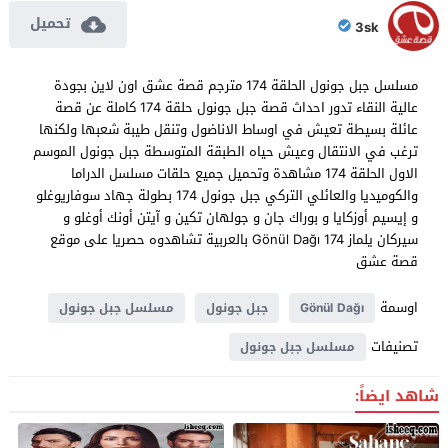
تحميل
3sk
مسلسل جبل جونول الحلقة 174 مترجم قصة عشق اون لاين بجودة
عالية النقاء تدور احداث قصة جبل جونول حلقة 174 كاملة عن قصة
عائلة بسيطة تعيش في اوساط الاناضول وتنقل طيبة شعبها ولكنها
ترغب في الانتقال وعيش حياه الطبقة المتوسطة جبل جونول الموسم
الاول الحلقة 174 مشاهدة وتحميل جميع حلقات مسلسل الدراما
والكوميديا والعائلي التركي جبل جونول 174 بطولة جهاد سوفاريوغلو
و إيسيم أوزكايا و بوراك جان و جولهان تكين و آيتن أونك أوغلو و
سيركان يلماز Gönül Dağı 174 بالعربية تشاهدوه حصريا على موقع
قصة عشق
اوسمة
Gönül Dağı
جبل جونول
مسلسل جبل جونول
تصنيفات
مسلسل جبل جونول
شاهد ايضاً: