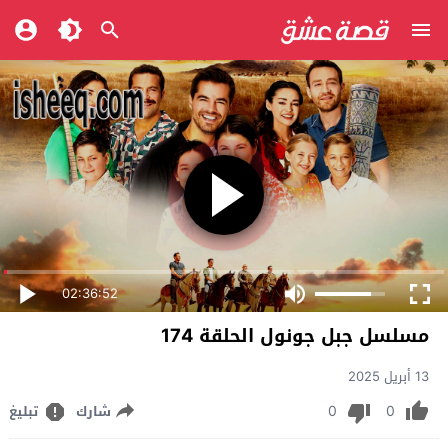
02:36:52
مسلسل جبل جونول الحلقة 174
13 أبريل 2025
0
0
شارك
تبليغ