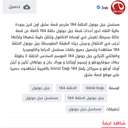
تحميل
3sk
مسلسل جبل جونول الحلقة 184 مترجم قصة عشق اون لاين بجودة
عالية النقاء تدور أحداث قصة جبل جونول حلقة 184 كاملة عن قصة
عائلة بسيطة تعيش في اوساط الاناضول وتنقل طيبة شعبها ولكنها
ترغب في الانتقال وعيش حياه الطبقة المتوسطة جبل جونول الحلقة
184 مشاهدة وتحميل جميع حلقات مسلسل الدراما والكوميديا
والعائلي التركي جبل جونول 184 الموسم السادس الحلقة 2 بطولة
جهاد سوفاريوغلو و إيسيم أوزكايا و بوراك جان و جولهان تكين و آيتن
أونك أوغلو و سيركان يلماز Gönül Dağı 184 بالعربية تشاهدوه حصريا
على موقع قصة عشق
اوسمة
Gönül Dağı
الحلقة 184
جبل جونول
جبل جونول الحلقة 184
مسلسل جبل جونول
تصنيفات
مسلسل جبل جونول
شاهد ايضاً: