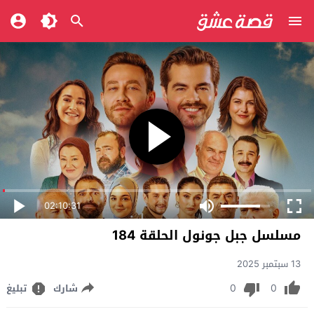
02:10:31
مسلسل جبل جونول الحلقة 184
13 سبتمبر 2025
0
0
شارك
تبليغ