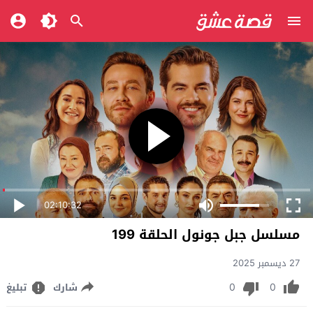
02:10:32
مسلسل جبل جونول الحلقة 199
27 ديسمبر 2025
0
0
شارك
تبليغ