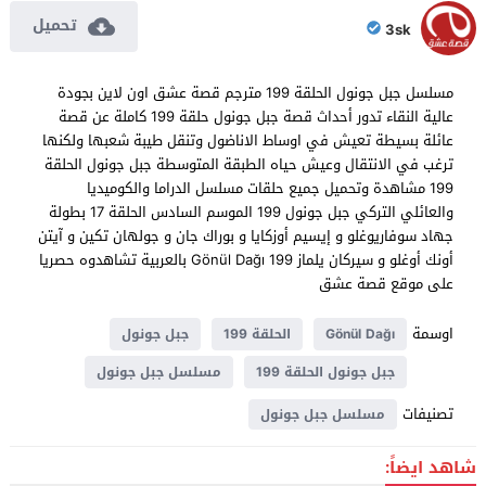
تحميل
3sk
مسلسل جبل جونول الحلقة 199 مترجم قصة عشق اون لاين بجودة
عالية النقاء تدور أحداث قصة جبل جونول حلقة 199 كاملة عن قصة
عائلة بسيطة تعيش في اوساط الاناضول وتنقل طيبة شعبها ولكنها
ترغب في الانتقال وعيش حياه الطبقة المتوسطة جبل جونول الحلقة
199 مشاهدة وتحميل جميع حلقات مسلسل الدراما والكوميديا
والعائلي التركي جبل جونول 199 الموسم السادس الحلقة 17 بطولة
جهاد سوفاريوغلو و إيسيم أوزكايا و بوراك جان و جولهان تكين و آيتن
أونك أوغلو و سيركان يلماز Gönül Dağı 199 بالعربية تشاهدوه حصريا
على موقع قصة عشق
اوسمة
Gönül Dağı
الحلقة 199
جبل جونول
جبل جونول الحلقة 199
مسلسل جبل جونول
تصنيفات
مسلسل جبل جونول
شاهد ايضاً: