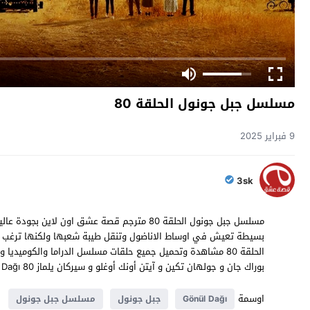
مسلسل جبل جونول الحلقة 80
9 فبراير 2025
3sk
بسيطة تعيش في اوساط الاناضول وتنقل طيبة شعبها ولكنها ترغب ف
بوراك جان و جولهان تكين و آيتن أونك أوغلو و سيركان يلماز Gönül Dağı 80 بالعربية تشاهدوه حصريا على موقع قصة عشق
اوسمة
Gönül Dağı
جبل جونول
مسلسل جبل جونول