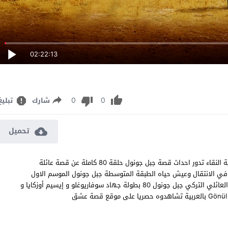
02:22:13
0
0
شارك
تبليغ
تحميل
مسلسل جبل جونول الحلقة 80 مترجم قصة عشق اون لاين بجودة عالية النقاء تدور احداث قصة جبل جونول حلقة 80 كاملة عن قصة عائلة
ي الانتقال وعيش حياه الطبقة المتوسطة جبل جونول الموسم الاول
الحلقة 80 مشاهدة وتحميل جميع حلقات مسلسل الدراما والكوميديا والعائلي التركي جبل جونول 80 بطولة جهاد سوفاريوغلو و إيسيم أوزكايا و