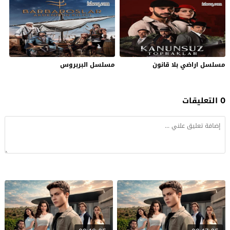
مسلسل اراضي بلا قانون
مسلسل البربروس
0 التعليقات