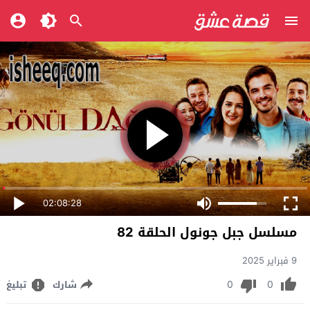
02:08:28
مسلسل جبل جونول الحلقة 82
9 فبراير 2025
0
0
شارك
تبليغ