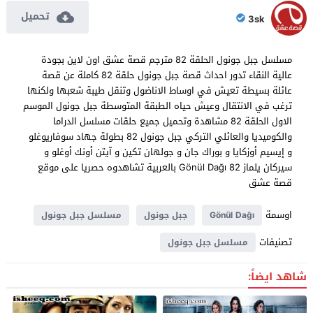
تحميل
3sk
مسلسل جبل جونول الحلقة 82 مترجم قصة عشق اون لاين بجودة
عالية النقاء تدور احداث قصة جبل جونول حلقة 82 كاملة عن قصة
عائلة بسيطة تعيش في اوساط الاناضول وتنقل طيبة شعبها ولكنها
ترغب في الانتقال وعيش حياه الطبقة المتوسطة جبل جونول الموسم
الاول الحلقة 82 مشاهدة وتحميل جميع حلقات مسلسل الدراما
والكوميديا والعائلي التركي جبل جونول 82 بطولة جهاد سوفاريوغلو
و إيسيم أوزكايا و بوراك جان و جولهان تكين و آيتن أونك أوغلو و
سيركان يلماز Gönül Dağı 82 بالعربية تشاهدوه حصريا على موقع
قصة عشق
اوسمة
Gönül Dağı
جبل جونول
مسلسل جبل جونول
تصنيفات
مسلسل جبل جونول
شاهد ايضاً: