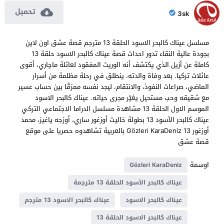
تحميل
3sk
مسلسل عيناك كالبحر الاسود الحلقة 13 مترجم قصة عشق اون لاين
بجودة عالية النقاء تدور احداث قصة عيناك كالبحر الاسود حلقة 13
كاملة عن أزيل الذي يكتشف أنه الوريث المفقود لعائلة ماچاري، أقوى
عائلات تركيا. بعد وفاة والدته، ينطلق في رحلة مظلمة من أسرار
الماضي، صراعات النفوذ، والانتقام، ليجد نفسه ممزقًا بين حساب عسير
مع شقيقه وحب مستحيل يغيّر مجرى حياته. عيناك كالبحر الاسود
الموسم الاول الحلقة 13 مشاهدة مسلسل الدراما الاجتماعي التركي
عيناك كالبحر الأسود 13 بطولة خاليت أوزغور ساري، أوزجه ياغيز، محمد
أوزغور Gözleri KaraDeniz 13 بالعربية تشاهدوه حصريا على موقع
قصة عشق
اوسمة
Gözleri KaraDeniz
عيناك كالبحر الأسود الحلقة 13 مترجمة
عيناك كالبحر الاسود
عيناك كالبحر الاسود 13 مترجم
عيناك كالبحر الاسود الحلقة 13