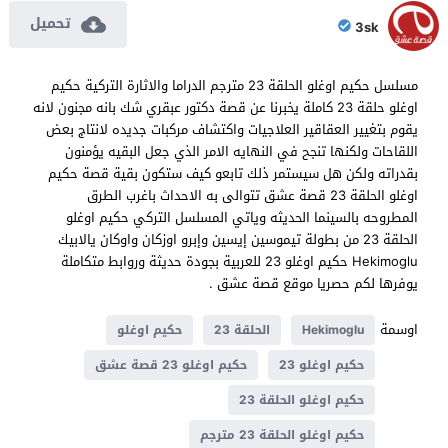
تحميل
3sk
مسلسل حكيم اوغلو الحلقة 23 مترجم الدراما والاثارة التركية حكيم
اوغلو حلقة 23 كاملة يخبرنا عن قصة دكتور عبقري شك بانه مجنون لانه
يقوم بتغيير العقاقير العلاجيات واكتشاف مركبات جديده لانتاج بعض
اللقاحات ولكنها تنجح في النهايه الامر الذي جعل البقيه يؤمنون
بقدراته ولكن هل سيستمر ذلك تابعو كيف ستكون بقية قصة حكيم
اوغلو الحلقة 23 قصة عشق تتوالى به الاحداث باغرب الطرق
المطروحه بالسينما الحديثه وياتي المسلسل التركي حكيم اوغلو
الحلقة 23 من بطولة تيموسين إيسين وإبرو اوزكان واوكان يالابيك
Hekimoglu حكيم اوغلو 23 للعربية بجودة حديثة وروابط متكاملة
يوفرها لكم حصريا موقع قصة عشق .
اوسمة
Hekimoglu
الحلقة 23
حكيم اوغلو
حكيم اوغلو 23
حكيم اوغلو 23 قصة عشق
حكيم اوغلو الحلقة 23
حكيم اوغلو الحلقة 23 مترجم