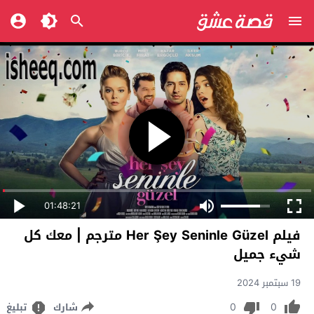
01:48:21
فيلم Her Şey Seninle Güzel مترجم | معك كل
شيء جميل
19 سبتمبر 2024
0
0
شارك
تبليغ