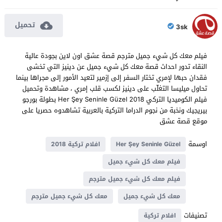
تحميل
3sk
فيلم معك كل شيء جميل مترجم قصة عشق اون لاين بجودة عالية
النقاء تدور احداث قصة معك كل شيء جميل عن دينيز التي تخشى
فقدان حبها لإمري تختار السفر إلى إزمير لتعيد الأمور إلى مجراها بينما
تحاول ميليسا التغلّب على دينيز لكسب قلب إمري ، مشاهدة وتحميل
فيلم الكوميديا التركي Her Şey Seninle Güzel 2018 بطولة بورجو
بيريجيك ونخبة من نجوم الدراما التركية بالعربية تشاهدوه حصريا على
موقع قصة عشق
اوسمة
Her Şey Seninle Güzel
افلام تركية 2018
فيلم معك كل شيء جميل
فيلم معك كل شيء جميل مترجم
معك كل شيء جميل
معك كل شيء جميل مترجم
تصنيفات
افلام تركية