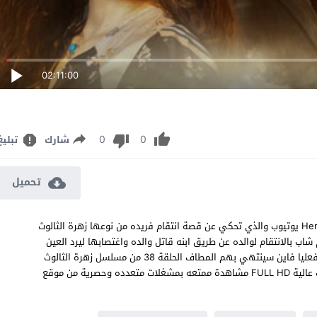
02:11:00
0
0
شارك
تبليغ
تحميل
مسلسل زهرة الثالوث الحلقة 38 مترجم الدراما التركية Hercai 38. Bölüm يوتيوب والذي تحكي عن قصة انتقام فريده من نوعها زهرة الثالوث
قام شاب بالانتقام لوالده عن طريق ابنه قاتل والده واغتصابها ليرد العين
بالعين لتتطور العلاقة وتصل بينهم الى طريق مغلق بعدما بدا يحبها فعليا فاين سينتهي بهم المطاف الحلقة 38 من مسلسل زهرة الثالوث
بطولة ايبرو شاهين وأكين اكينوزو زهرة الثالوث 38 اون لاين بجودة بث عالية FULL HD مشاهدة ممتعه بمشغلات متعدده وحصرية من موقع