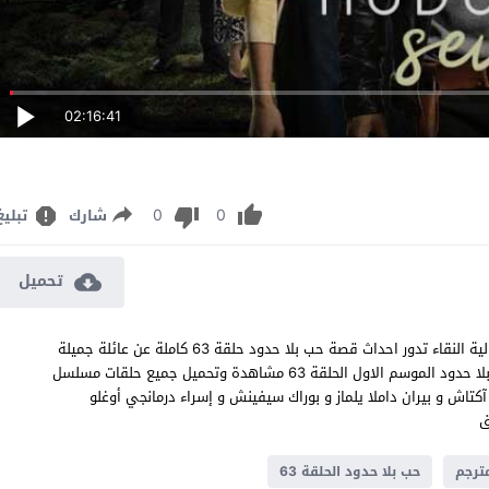
02:16:41
0
0
شارك
تبليغ
تحميل
مسلسل حب بلا حدود الحلقة 63 مترجم قصة عشق اون لاين بجودة عالية النقاء تدور احداث قصة حب بلا حدود حلقة 63 كاملة عن عائلة جميلة
تعيش من عملها في التجارة وتكمن في بيع الحمضيات في البلد حب بلا حدود الموسم الاول الحلقة 63 مشاهدة وتحميل جميع حلقات مسلسل
طولة ميراي دانر و دنیز جان آکتاش و بيران داملا يلماز و بوراك سيفينش و إسراء درمانجي أوغلو
حب بلا حدود الحلقة 63