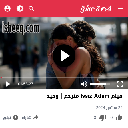
01:53:27
فيلم Issız Adam مترجم | وحيد
25 سبتمبر 2024
0
0
شارك
تبليغ