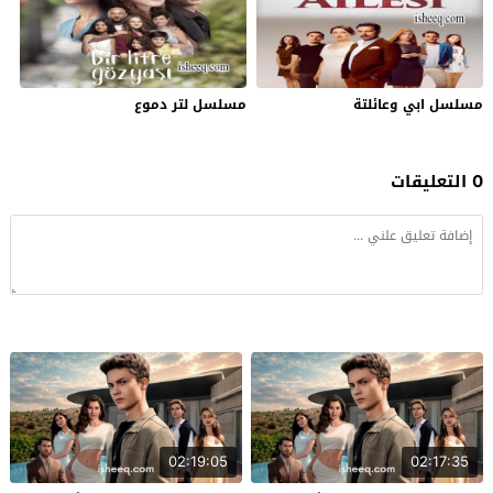
مسلسل ابي وعائلتة
مسلسل لتر دموع
0 التعليقات
02:19:05
02:17:35