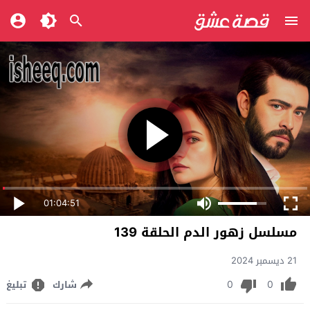
01:04:51
مسلسل زهور الدم الحلقة 139
21 ديسمبر 2024
0
0
شارك
تبليغ