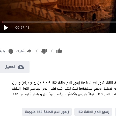
00:57:41
0
0
شارك
تبليغ
تحميل
مسلسل زهور الدم الحلقة 152 مترجم قصة عشق اون لاين بجودة عالية النقاء تدور احداث قصة زهور الدم حلقة 152 كاملة عن زواج ديلان وباران
ر تعقيدًا ويضع علاقتهما تحت اختبار كبير زهور الدم الموسم الاول الحلقة
152 مشاهدة وتحميل جميع حلقات مسلسل العائلي والدراما التركي زهور الدم 152 بطولة باريس باكتاش و يغمور يوكسل و يلماز أولوتاس Kan
زهور الدم الحلقة 152
زهور الدم الحلقة 152 مترجمة