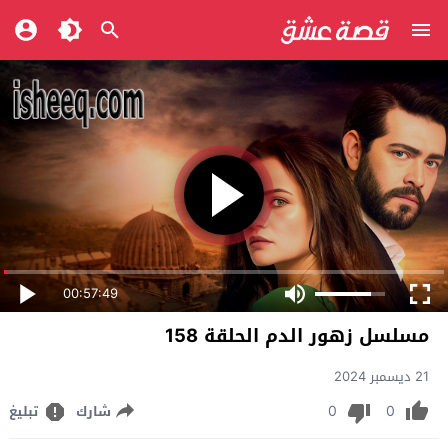
00:57:49
مسلسل زهور الدم الحلقة 158
21 ديسمبر 2024
0
0
شارك
تبليغ