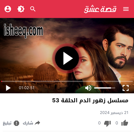
01:02:51
مسلسل زهور الدم الحلقة 53
21 ديسمبر 2024
0
0
شارك
تبليغ