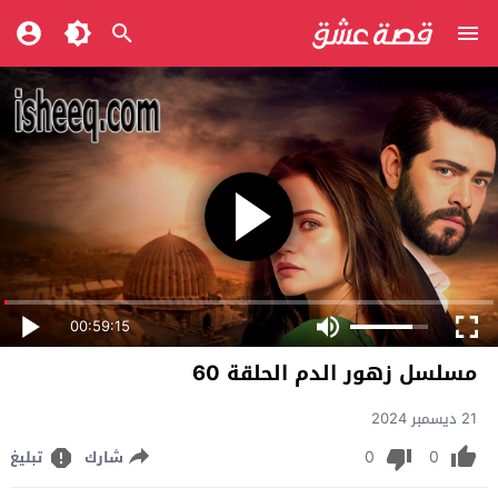
00:59:15
مسلسل زهور الدم الحلقة 60
21 ديسمبر 2024
0
0
شارك
تبليغ