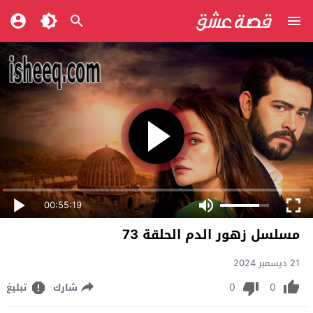
00:55:19
مسلسل زهور الدم الحلقة 73
21 ديسمبر 2024
0
0
شارك
تبليغ