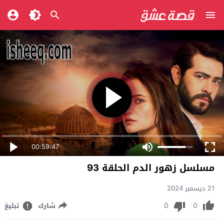
00:59:47
مسلسل زهور الدم الحلقة 93
21 ديسمبر 2024
0
0
شارك
تبليغ